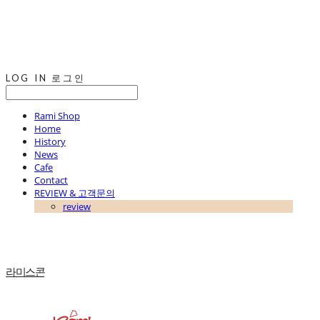
LOG IN
로그인
Rami Shop
Home
History
News
Cafe
Contact
REVIEW & 고객문의
review
라미스콘