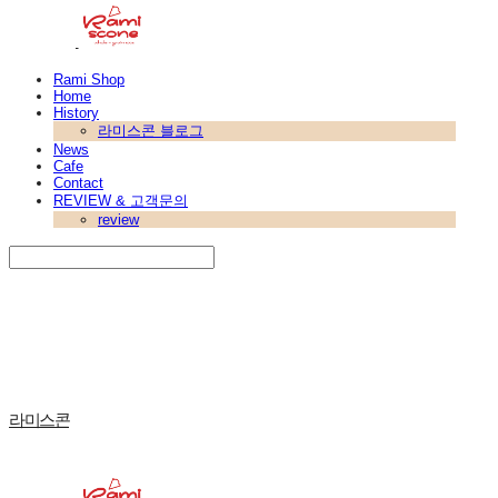
Rami Shop
Home
History
라미스콘 블로그
News
Cafe
Contact
REVIEW & 고객문의
review
Search
검색
Log In
로그인
Cart
장바구니
라미스콘