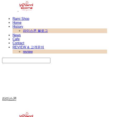
Rami Shop
Home
History
라미스콘 블로그
News
Cafe
Contact
REVIEW & 고객문의
review
Search
검색
Log In
로그인
Cart
장바구니
라미스콘