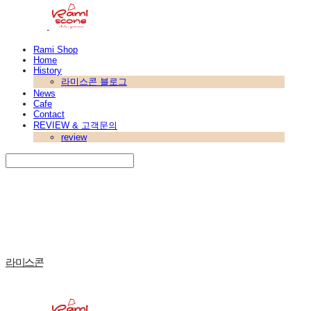
Rami Shop
Home
History
라미스콘 블로그
News
Cafe
Contact
REVIEW & 고객문의
review
Search
검색
Log In
로그인
Cart
장바구니
라미스콘