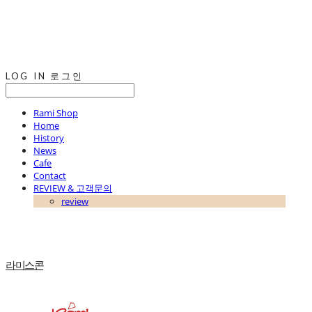
LOG IN
로그인
Rami Shop
Home
History
News
Cafe
Contact
REVIEW & 고객문의
review
라미스콘