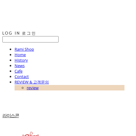
LOG IN
로그인
Rami Shop
Home
History
News
Cafe
Contact
REVIEW & 고객문의
review
라미스콘