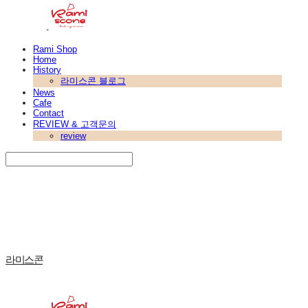
Rami Shop
Home
History
라미스콘 블로그
News
Cafe
Contact
REVIEW & 고객문의
review
Search
검색
Log In
로그인
Cart
장바구니
라미스콘