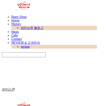
Rami Shop
Home
History
라미스콘 블로그
News
Cafe
Contact
REVIEW & 고객문의
review
Search
검색
Log In
로그인
Cart
장바구니
라미스콘