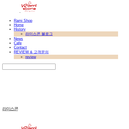
Rami Shop
Home
History
라미스콘 블로그
News
Cafe
Contact
REVIEW & 고객문의
review
Search
검색
Log In
로그인
Cart
장바구니
라미스콘