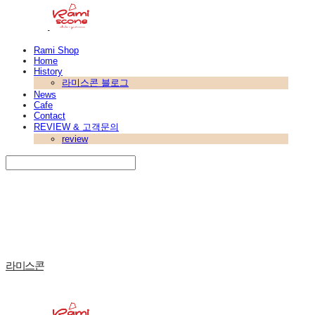
Rami Shop
Home
History
라미스콘 블로그
News
Cafe
Contact
REVIEW & 고객문의
review
Search
검색
Log In
로그인
Cart
장바구니
라미스콘