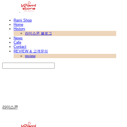
Rami Shop
Home
History
라미스콘 블로그
News
Cafe
Contact
REVIEW & 고객문의
review
Search
검색
Log In
로그인
Cart
장바구니
라미스콘