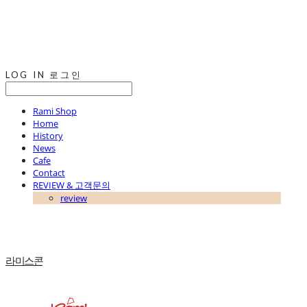
LOG IN
로그인
Rami Shop
Home
History
News
Cafe
Contact
REVIEW & 고객문의
review
라미스콘