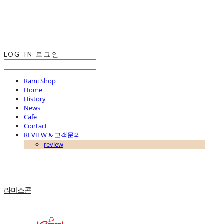
LOG IN
로그인
Rami Shop
Home
History
News
Cafe
Contact
REVIEW & 고객문의
review
라미스콘