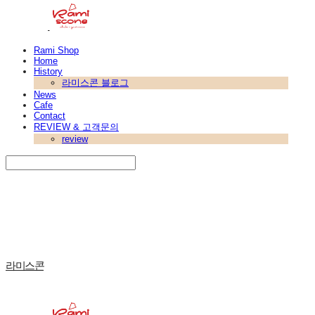
Rami Shop
Home
History
라미스콘 블로그
News
Cafe
Contact
REVIEW & 고객문의
review
Search
검색
Log In
로그인
Cart
장바구니
라미스콘