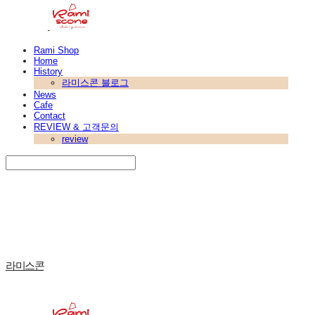
Rami Shop
Home
History
라미스콘 블로그
News
Cafe
Contact
REVIEW & 고객문의
review
Search
검색
Log In
로그인
Cart
장바구니
라미스콘