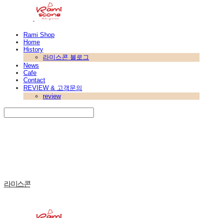
Rami Shop
Home
History
라미스콘 블로그
News
Cafe
Contact
REVIEW & 고객문의
review
Search
검색
Log In
로그인
Cart
장바구니
라미스콘