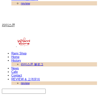
review
라미스콘
Rami Shop
Home
History
라미스콘 블로그
News
Cafe
Contact
REVIEW & 고객문의
review
Search
검색
Log In
로그인
Cart
장바구니