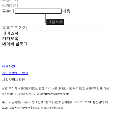
삭제하기
글쓴이
내용
댓글 쓰기
목록으로 가기
페이스북
카카오톡
네이버 블로그
이용약관
개인정보처리방침
사업자정보확인
상호: 주식회사 만리진 (영업소명칭 : 라미스콘 ) | 대표: 서연재 | 개인정보관리책임자: 이성
문 | 전화: 010-8983-5090 | 이메일: humagy@naver.com
주소: 서울특별시 서초구 방배천로 8길 19 | 사업자등록번호:
767-81-02094
| 통신판매:
제
2024-서울서초-4398 호
| 호스팅제공자: (주)식스샵