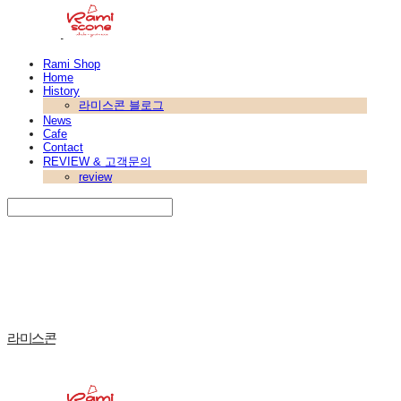
Rami Shop
Home
History
라미스콘 블로그
News
Cafe
Contact
REVIEW & 고객문의
review
Search
검색
Log In
로그인
Cart
장바구니
라미스콘