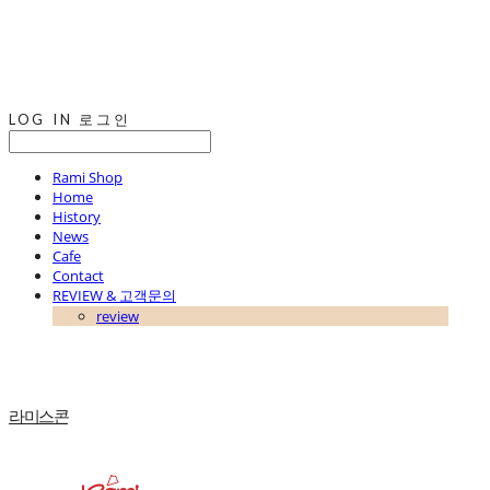
LOG IN
로그인
Rami Shop
Home
History
News
Cafe
Contact
REVIEW & 고객문의
review
라미스콘