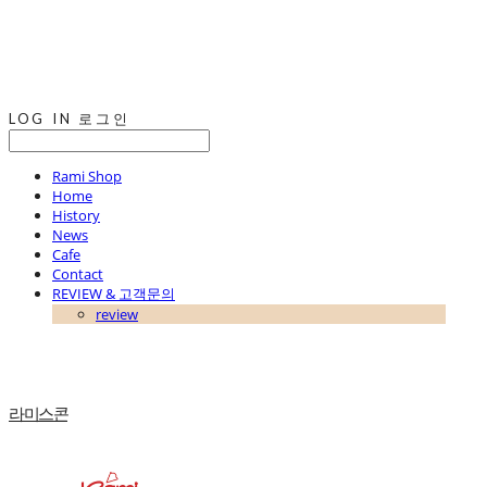
LOG IN
로그인
Rami Shop
Home
History
News
Cafe
Contact
REVIEW & 고객문의
review
라미스콘