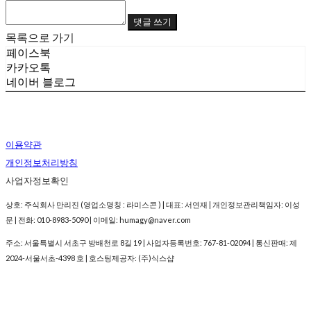
댓글 쓰기
목록으로 가기
페이스북
카카오톡
네이버 블로그
이용약관
개인정보처리방침
사업자정보확인
상호: 주식회사 만리진 (영업소명칭 : 라미스콘 ) | 대표: 서연재 | 개인정보관리책임자: 이성
문 | 전화: 010-8983-5090 | 이메일: humagy@naver.com
주소: 서울특별시 서초구 방배천로 8길 19 | 사업자등록번호:
767-81-02094
| 통신판매:
제
2024-서울서초-4398 호
| 호스팅제공자: (주)식스샵