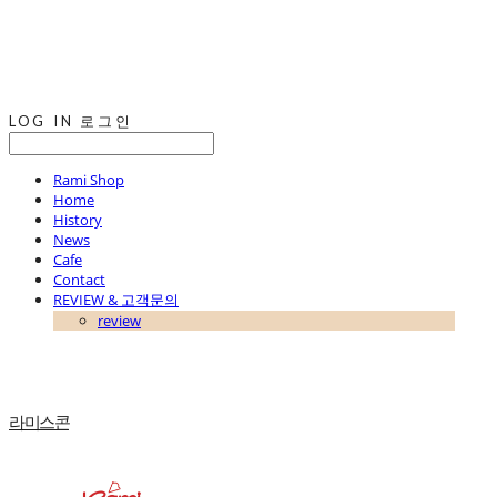
LOG IN
로그인
Rami Shop
Home
History
News
Cafe
Contact
REVIEW & 고객문의
review
라미스콘