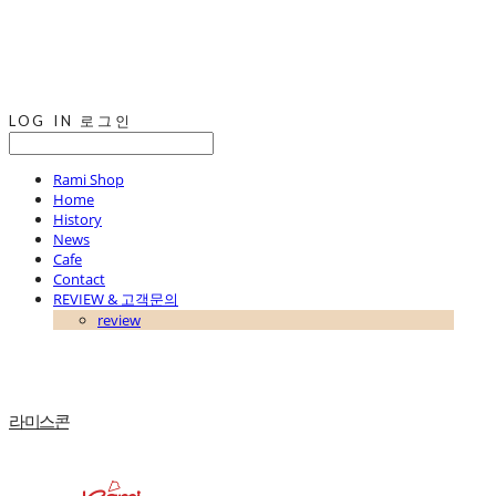
LOG IN
로그인
Rami Shop
Home
History
News
Cafe
Contact
REVIEW & 고객문의
review
라미스콘