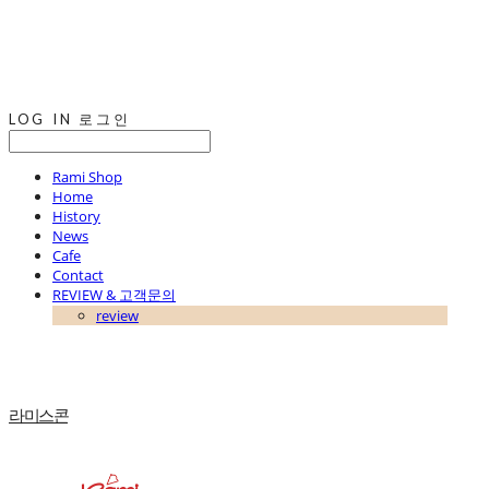
LOG IN
로그인
Rami Shop
Home
History
News
Cafe
Contact
REVIEW & 고객문의
review
라미스콘