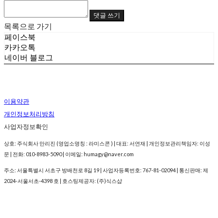
댓글 쓰기
목록으로 가기
페이스북
카카오톡
네이버 블로그
이용약관
개인정보처리방침
사업자정보확인
상호: 주식회사 만리진 (영업소명칭 : 라미스콘 ) | 대표: 서연재 | 개인정보관리책임자: 이성
문 | 전화: 010-8983-5090 | 이메일: humagy@naver.com
주소: 서울특별시 서초구 방배천로 8길 19 | 사업자등록번호:
767-81-02094
| 통신판매:
제
2024-서울서초-4398 호
| 호스팅제공자: (주)식스샵