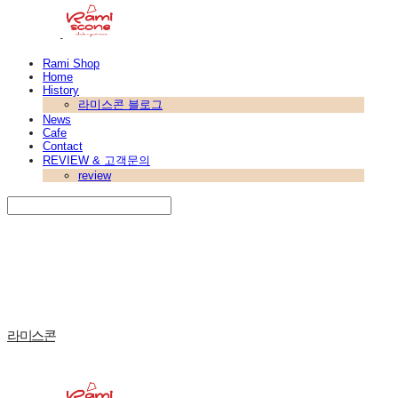
Rami Shop
Home
History
라미스콘 블로그
News
Cafe
Contact
REVIEW & 고객문의
review
Search
검색
Log In
로그인
Cart
장바구니
라미스콘