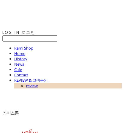
LOG IN
로그인
Rami Shop
Home
History
News
Cafe
Contact
REVIEW & 고객문의
review
라미스콘