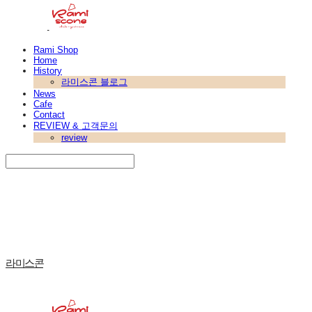
Rami Shop
Home
History
라미스콘 블로그
News
Cafe
Contact
REVIEW & 고객문의
review
Search
검색
Log In
로그인
Cart
장바구니
라미스콘