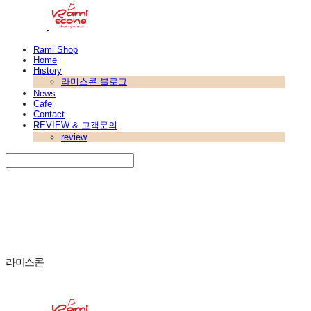
Rami Shop
Home
History
라미스콘 블로그
News
Cafe
Contact
REVIEW & 고객문의
review
Search
검색
Log In
로그인
Cart
장바구니
라미스콘