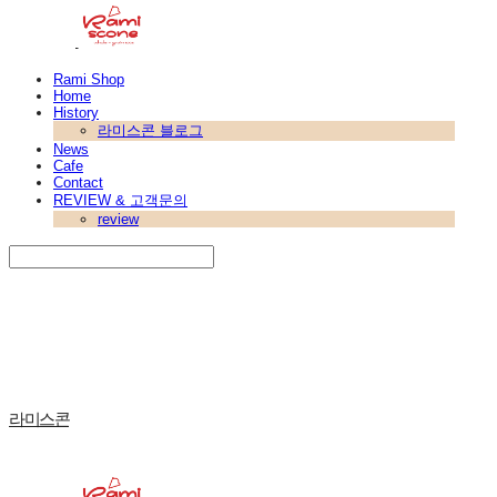
Rami Shop
Home
History
라미스콘 블로그
News
Cafe
Contact
REVIEW & 고객문의
review
Search
검색
Log In
로그인
Cart
장바구니
라미스콘