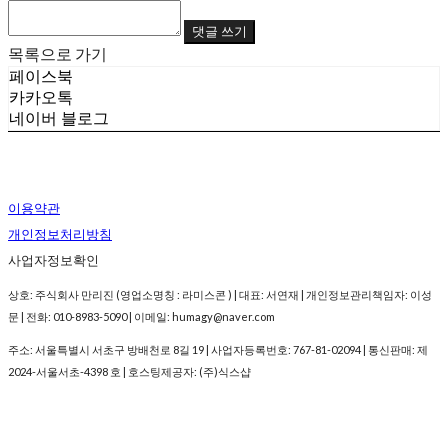
댓글 쓰기
목록으로 가기
페이스북
카카오톡
네이버 블로그
이용약관
개인정보처리방침
사업자정보확인
상호: 주식회사 만리진 (영업소명칭 : 라미스콘 ) | 대표: 서연재 | 개인정보관리책임자: 이성
문 | 전화: 010-8983-5090 | 이메일: humagy@naver.com
주소: 서울특별시 서초구 방배천로 8길 19 | 사업자등록번호:
767-81-02094
| 통신판매:
제
2024-서울서초-4398 호
| 호스팅제공자: (주)식스샵