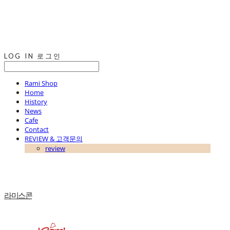
LOG IN
로그인
Rami Shop
Home
History
News
Cafe
Contact
REVIEW & 고객문의
review
라미스콘