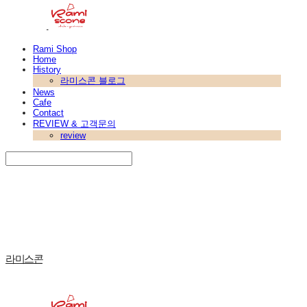
Rami Shop
Home
History
라미스콘 블로그
News
Cafe
Contact
REVIEW & 고객문의
review
Search
검색
Log In
로그인
Cart
장바구니
라미스콘