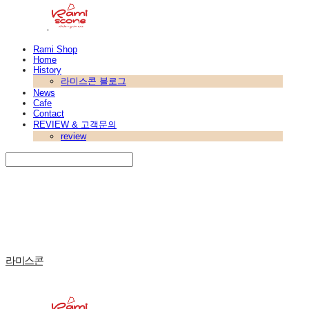
Rami Shop
Home
History
라미스콘 블로그
News
Cafe
Contact
REVIEW & 고객문의
review
Search
검색
Log In
로그인
Cart
장바구니
라미스콘