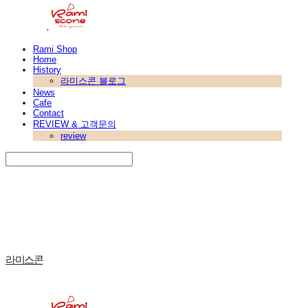
Rami Shop
Home
History
라미스콘 블로그
News
Cafe
Contact
REVIEW & 고객문의
review
Search
검색
Log In
로그인
Cart
장바구니
라미스콘