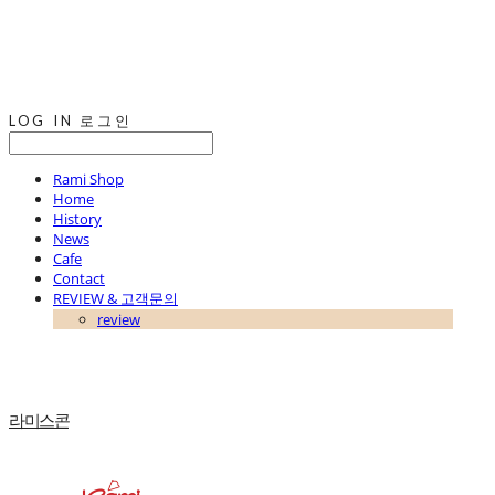
LOG IN
로그인
Rami Shop
Home
History
News
Cafe
Contact
REVIEW & 고객문의
review
라미스콘