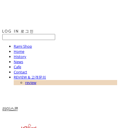
LOG IN
로그인
Rami Shop
Home
History
News
Cafe
Contact
REVIEW & 고객문의
review
라미스콘