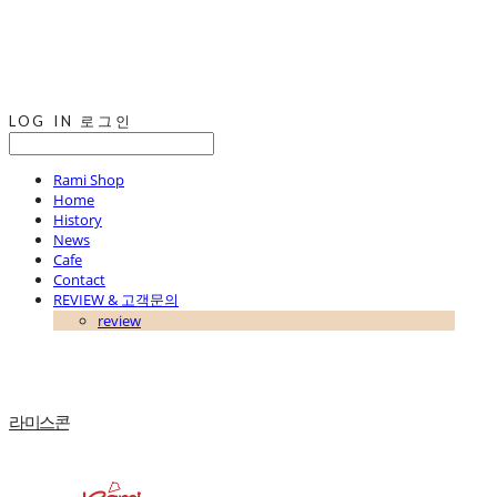
LOG IN
로그인
Rami Shop
Home
History
News
Cafe
Contact
REVIEW & 고객문의
review
라미스콘