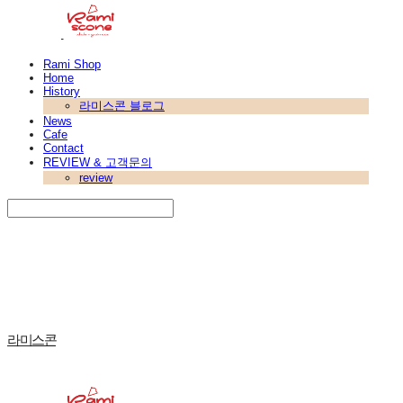
Rami Shop
Home
History
라미스콘 블로그
News
Cafe
Contact
REVIEW & 고객문의
review
Search
검색
Log In
로그인
Cart
장바구니
라미스콘