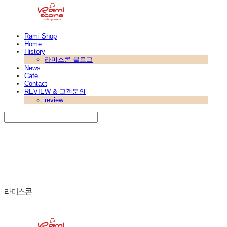
Rami Shop
Home
History
라미스콘 블로그
News
Cafe
Contact
REVIEW & 고객문의
review
Search
검색
Log In
로그인
Cart
장바구니
라미스콘