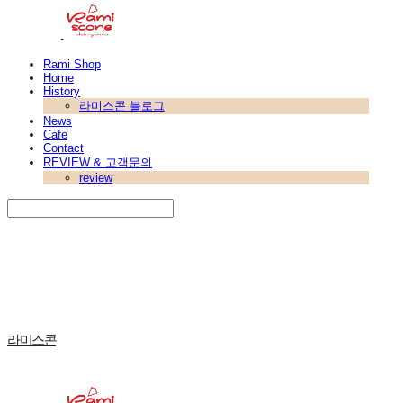
Rami Shop
Home
History
라미스콘 블로그
News
Cafe
Contact
REVIEW & 고객문의
review
Search
검색
Log In
로그인
Cart
장바구니
라미스콘