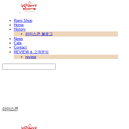
Rami Shop
Home
History
라미스콘 블로그
News
Cafe
Contact
REVIEW & 고객문의
review
Search
검색
Log In
로그인
Cart
장바구니
라미스콘