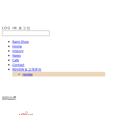
LOG IN
로그인
Rami Shop
Home
History
News
Cafe
Contact
REVIEW & 고객문의
review
라미스콘