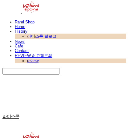
Rami Shop
Home
History
라미스콘 블로그
News
Cafe
Contact
REVIEW & 고객문의
review
Search
검색
Log In
로그인
Cart
장바구니
라미스콘