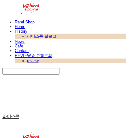
Rami Shop
Home
History
라미스콘 블로그
News
Cafe
Contact
REVIEW & 고객문의
review
Search
검색
Log In
로그인
Cart
장바구니
라미스콘