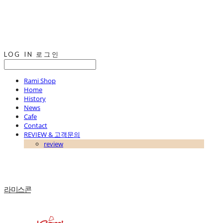
LOG IN
로그인
Rami Shop
Home
History
News
Cafe
Contact
REVIEW & 고객문의
review
라미스콘