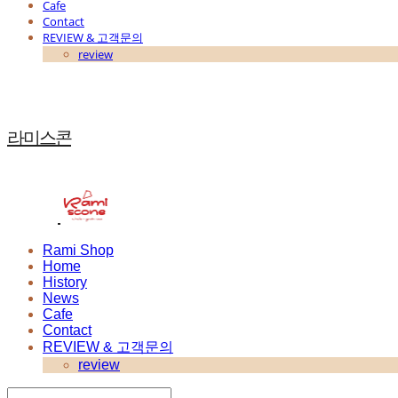
Cafe
Contact
REVIEW & 고객문의
review
라미스콘
Rami Shop
Home
History
News
Cafe
Contact
REVIEW & 고객문의
review