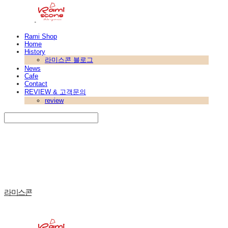
Rami Shop
Home
History
라미스콘 블로그
News
Cafe
Contact
REVIEW & 고객문의
review
Search
검색
Log In
로그인
Cart
장바구니
라미스콘