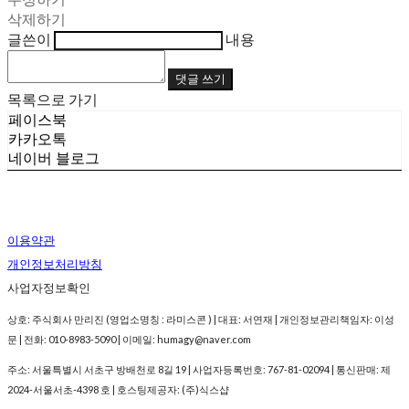
삭제하기
글쓴이
내용
댓글 쓰기
목록으로 가기
페이스북
카카오톡
네이버 블로그
이용약관
개인정보처리방침
사업자정보확인
상호: 주식회사 만리진 (영업소명칭 : 라미스콘 ) | 대표: 서연재 | 개인정보관리책임자: 이성
문 | 전화: 010-8983-5090 | 이메일: humagy@naver.com
주소: 서울특별시 서초구 방배천로 8길 19 | 사업자등록번호:
767-81-02094
| 통신판매:
제
2024-서울서초-4398 호
| 호스팅제공자: (주)식스샵