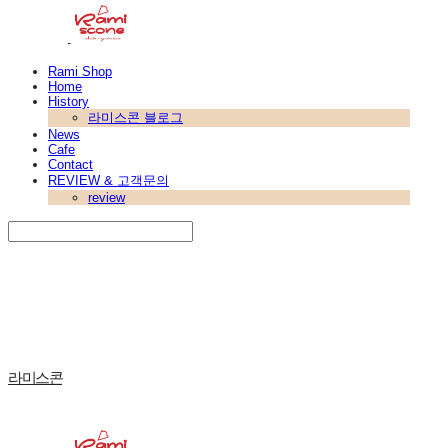
Rami Shop
Home
History
라미스콘 블로그
News
Cafe
Contact
REVIEW & 고객문의
review
Search
검색
Log In
로그인
Cart
장바구니
라미스콘